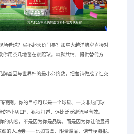
了现场看球？买不起天价门票？加拿大越洋航空直接对
教你用茶几地毯在家踢球。幽默共情，提供替代方
品牌基因与世界杯的最小公约数，把营销做成了社交
商硬刚。你的目标可以是一个球星、一支非热门球
合的“小切口”，狠狠打透，远比泛泛蹭流量有效。
你的内容，不是因为你是品牌，而是因为你让他显得
他炫耀的入场券——比如盲盒、限量赠品、谐音梗海报。