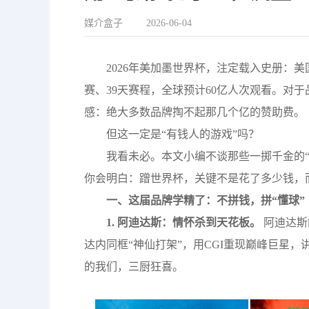
媒介盒子
2026-06-04
2026年美加墨世界杯，注定载入史册：美
赛、39天赛程，全球预计60亿人次观看。对
感：绝大多数品牌掏不起那几个亿的赞助费。
但这一定是“有钱人的游戏”吗？
我看未必。本文小编不谈那些一掷千金的“
你会明白：蹭世界杯，关键不是花了多少钱，
一、这届品牌学精了：不拼钱，拼“懂球”
1. 阿迪达斯：情怀杀到天花板。
阿迪达斯
达内同框“神仙打架”，用CGI重现巅峰巨星
的我们，三厨狂喜。