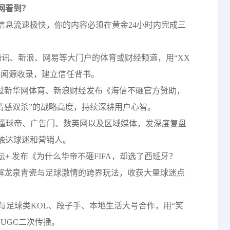
网看到？
信息流速极快，你的内容必须在黄金24小时内完成三
腾讯、新浪、网易等大门户的体育或财经频道，用“XX
新闻源收录，建立信任背书。
通过新华网体育、新浪财经发布《海信不砸官方赞助，
+情感双杀”的战略高度，持续深耕用户心智。
懂球帝、广告门、数英网以及区域媒体，发深度复盘
触达球迷和营销人。
+ 发布《为什么华帝不砸FIFA，却选了西班牙？
拆解龙泉青瓷与足球激情的跨界玩法，收获大量球迷点
与足球类KOL、段子手、本地生活大号合作，用“笑
UGC二次传播。