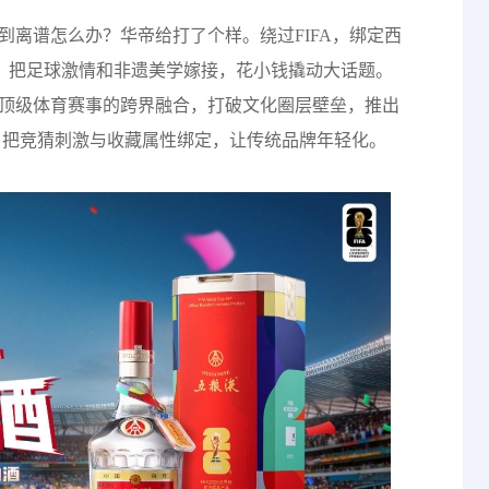
到离谱怎么办？华帝给打了个样。绕过FIFA，绑定西
容，把足球激情和非遗美学嫁接，花小钱撬动大话题。
顶级体育赛事的跨界融合，打破文化圈层壁垒，推出
。把竞猜刺激与收藏属性绑定，让传统品牌年轻化。