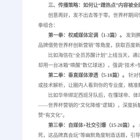
三、传播策略：如何让“蹭热点”内容被全
创意再好，发不出去等于零。世界杯期间
拳组合：
第一拳：权威媒体定调（1-3篇）。
发到
品牌借势世界杯创新营销”等角度，获取百度
比如海信在“全员苏醒计划”上线当天，
却用一台冰箱“唤醒”数亿球迷》，强调“技术
第二拳：垂直媒体渗透（5-10篇）。
针对
或技术解析，让圈内人看到你的专业度，精准
比如华帝绑定西班牙队后，在懂球帝、体坛
——世界杯营销的“文化降维”逻辑》，深度
赞“有文化”。
第三拳：自媒体+社交引爆（15-20篇）。
死，这品牌真会玩”等幽默角度制造话题，引导