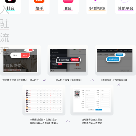
入
驻
流
程