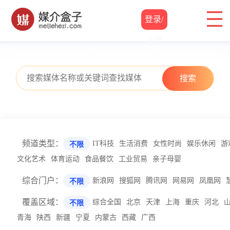
登录/
注册
搜索
频道类型：
IT科技
生活消费
女性时尚
娱乐休闲
游
不限
文化艺术
体育运动
食品餐饮
工业贸易
亲子母婴
综合门户：
新浪网
搜狐网
腾讯网
网易网
凤凰网
不限
覆盖区域：
综合全国
北京
天津
上海
重庆
河北
不限
青海
陕西
新疆
宁夏
内蒙古
西藏
广西