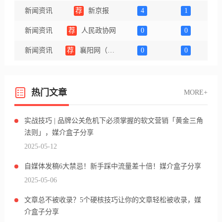
新闻资讯
荐
新京报
4
1
新闻资讯
荐
人民政协网
0
0
新闻资讯
荐
襄阳网（官方百家号）
0
0
热门文章
MORE+
实战技巧 | 品牌公关危机下必须掌握的软文营销「黄金三角
法则」，媒介盒子分享
2025-05-12
自媒体发稿6大禁忌！新手踩中流量差十倍！媒介盒子分享
2025-05-06
文章总不被收录？5个硬核技巧让你的文章轻松被收录，媒
介盒子分享