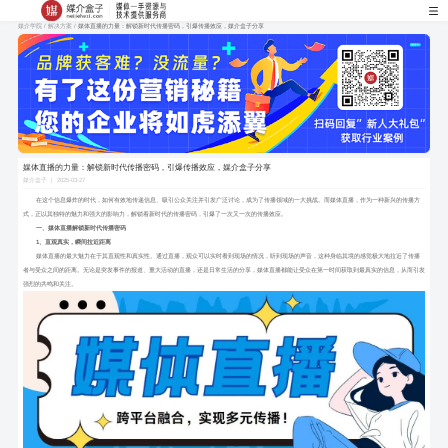
媒介学院 /
解决方案 /
媒体直播的力量：解锁新时代传播密码，引爆传播效应，媒介盒子分享
媒体直播的力量：解锁新时代传播密码，引爆传播效应，媒介盒子分享
媒介盒子 |
2025-03-27
在这个信息爆炸的时代，如何有效地传递信息、吸引公众关注并引发广泛讨论，成为了传播领域的一大挑战。而媒体直播，作为一种新兴的传播方
式，正以其独特的魅力和强大的影响力，解锁着新时代的传播密码，引爆了一次又一次的传播效应。
一、媒体直播解锁新时代传播密码
1‌、直观真实，瞬间拉近距离‌
媒体直播的最大魅力在于其直观性和真实性。通过直播，观众可以实时看到现场的情况，听到现场的声音，这种身临其境的感觉极大地拉近了传播
者与受众之间的距离。无论是突发事件的报道、重大活动的直播，还是日常生活的分享，媒体直播都能让受众在第一时间获取到最真实的信息，从而引发
强烈的共鸣和关注。