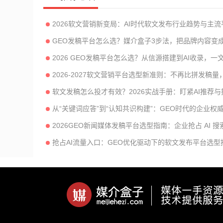
2026软文营销新变局：AI时代软文发布行业趋势与主
GEO发稿平台怎么选？媒介盒子3步法，把品牌内容变成
2026 GEO发稿平台怎么选？从信源搭建到AI收录，
2026-2027软文营销平台选型新准则：不再比拼发稿量，
软文发稿怎么投才有效？2026实战手册：盯紧AI推荐
从“关键词应答”到“认知共识构建”：GEO时代的企业权
2026GEO新闻媒体发稿平台选型指南：企业抢占 AI 
抢占AI流量入口：GEO优化驱动下的软文发布平台选型