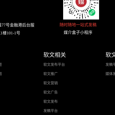
随时随地一站式发稿
77号金融港后台服
媒介盒子小程序
楼101-1号
软文相关
软
题
软文发布平台
发稿
图
软文推广
媒体
软文营销
软文广告
软文发布
发稿平台