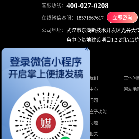
400-027-0208
客服热线：
立即咨询
在线微信客服：
18571567617
公司地址：
武汉市东湖新技术开发区光谷大道
务中心基地建设项目1.2.2期A12栋1
×
关于媒介盒子
首页
关于我们
其他问
软文价格
帮助中心
网站地
自媒体价格
热门问题
增值服务
媒介盒子功能
积分兑换
业务问题
媒介学院
积分相关