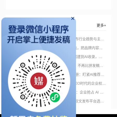
×
猜你想看
更多+
2026软文营销新变局：AI时代软文发布行业趋势与主流平台深度解析
GEO发稿平台怎么选？媒介盒子3步法，把品牌内容变成AI的优选信源
2026 GEO发稿平台怎么选？从信源搭建到AI收录，一文讲透平台选择
2026-2027软文营销平台选型新准则：不再比拼发稿量，而是竞争“AI收录”
软文发稿怎么投才有效？2026实战手册：盯紧AI推荐与搜索占位时长
从“关键词应答”到“认知共识构建”：GEO时代的企业权威信息战略重构
2026GEO新闻媒体发稿平台选型指南：企业抢占 AI 搜索入口的系统落地指南
抢占AI流量入口：GEO优化驱动下的软文发布平台选型推荐