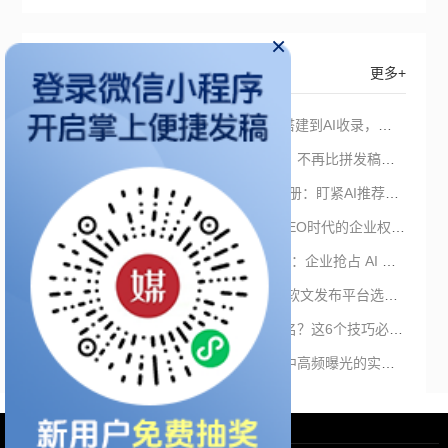
×
猜你想看
更多+
2026 GEO发稿平台怎么选？从信源搭建到AI收录，一文讲透平台选择
2026-2027软文营销平台选型新准则：不再比拼发稿量，而是竞争“AI收录”
软文发稿怎么投才有效？2026实战手册：盯紧AI推荐与搜索占位时长
从“关键词应答”到“认知共识构建”：GEO时代的企业权威信息战略重构
2026GEO新闻媒体发稿平台选型指南：企业抢占 AI 搜索入口的系统落地指南
抢占AI流量入口：GEO优化驱动下的软文发布平台选型推荐
企业如何通过软文发稿提升AI搜索排名？这6个技巧必须掌握！
选对软文营销平台，让品牌在AI回答中高频曝光的实操策略全解