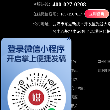
400-027-0208
客服热线：
立即咨询
在线微信客服：
18571567617
公司地址：
武汉市东湖新技术开发区光谷大道
务中心基地建设项目1.2.2期A12栋1
×
关于媒介盒子
首页
关于我们
其他问
软文价格
帮助中心
网站地
自媒体价格
热门问题
增值服务
媒介盒子功能
积分兑换
业务问题
媒介学院
积分相关