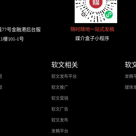
随时随地一站式发稿
77号金融港后台服
媒介盒子小程序
楼101-1号
软文相关
软
题
软文发布平台
发稿
图
软文推广
媒体
软文营销
软文广告
软文发布
发稿平台