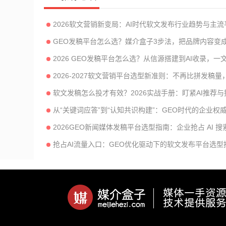
2026软文营销新变局：AI时代软文发布行业趋势与主
GEO发稿平台怎么选？媒介盒子3步法，把品牌内容变成
2026 GEO发稿平台怎么选？从信源搭建到AI收录，
2026-2027软文营销平台选型新准则：不再比拼发稿量，
软文发稿怎么投才有效？2026实战手册：盯紧AI推荐
从“关键词应答”到“认知共识构建”：GEO时代的企业权
2026GEO新闻媒体发稿平台选型指南：企业抢占 AI 
抢占AI流量入口：GEO优化驱动下的软文发布平台选型