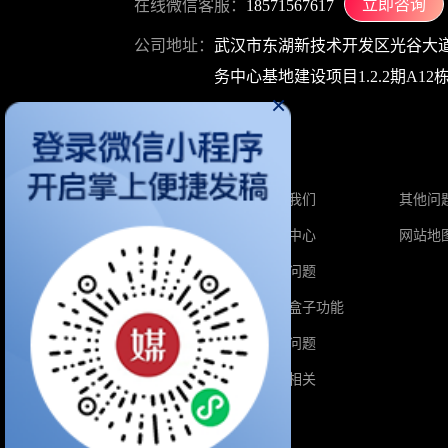
立即咨询
在线微信客服：
18571567617
公司地址：
武汉市东湖新技术开发区光谷大道
务中心基地建设项目1.2.2期A12栋1
×
关于媒介盒子
首页
关于我们
其他问
软文价格
帮助中心
网站地
自媒体价格
热门问题
增值服务
媒介盒子功能
积分兑换
业务问题
媒介学院
积分相关