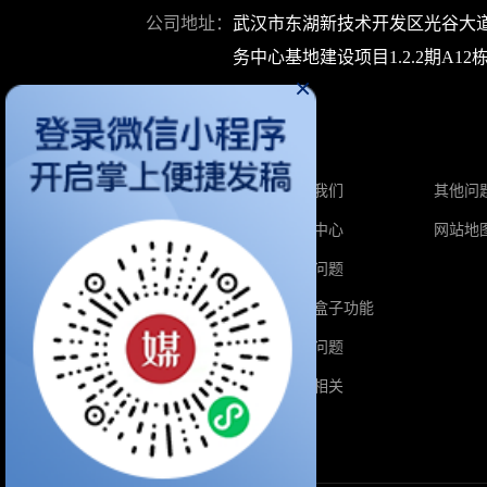
公司地址：
武汉市东湖新技术开发区光谷大道
务中心基地建设项目1.2.2期A12栋1
×
关于媒介盒子
首页
关于我们
其他问
软文价格
帮助中心
网站地
自媒体价格
热门问题
增值服务
媒介盒子功能
积分兑换
业务问题
媒介学院
积分相关