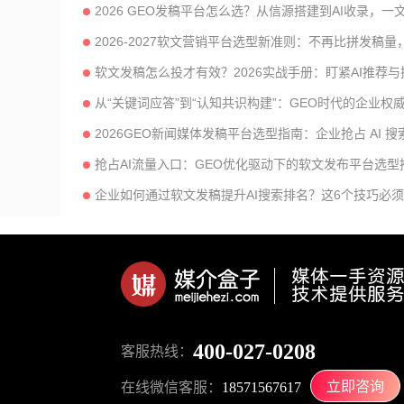
2026 GEO发稿平台怎么选？从信源搭建到AI收录，
2026-2027软文营销平台选型新准则：不再比拼发稿量，
软文发稿怎么投才有效？2026实战手册：盯紧AI推荐
从“关键词应答”到“认知共识构建”：GEO时代的企业权
2026GEO新闻媒体发稿平台选型指南：企业抢占 AI 
抢占AI流量入口：GEO优化驱动下的软文发布平台选型
企业如何通过软文发稿提升AI搜索排名？这6个技巧必
400-027-0208
客服热线：
立即咨询
在线微信客服：
18571567617